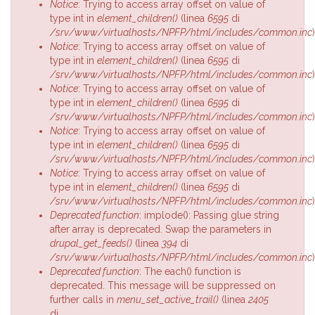
Notice
: Trying to access array offset on value of
type int in
element_children()
(linea
6595
di
/srv/www/virtualhosts/NPFP/html/includes/common.inc
)
Notice
: Trying to access array offset on value of
type int in
element_children()
(linea
6595
di
/srv/www/virtualhosts/NPFP/html/includes/common.inc
)
Notice
: Trying to access array offset on value of
type int in
element_children()
(linea
6595
di
/srv/www/virtualhosts/NPFP/html/includes/common.inc
)
Notice
: Trying to access array offset on value of
type int in
element_children()
(linea
6595
di
/srv/www/virtualhosts/NPFP/html/includes/common.inc
)
Notice
: Trying to access array offset on value of
type int in
element_children()
(linea
6595
di
/srv/www/virtualhosts/NPFP/html/includes/common.inc
)
Deprecated function
: implode(): Passing glue string
after array is deprecated. Swap the parameters in
drupal_get_feeds()
(linea
394
di
/srv/www/virtualhosts/NPFP/html/includes/common.inc
)
Deprecated function
: The each() function is
deprecated. This message will be suppressed on
further calls in
menu_set_active_trail()
(linea
2405
di