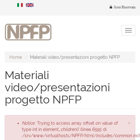
Salta
Area Riservata
al
contenuto
principale
Togg
navig
Home
Materiali video/presentazioni progetto NPFP
Materiali
video/presentazioni
progetto NPFP
×
Messaggio
Notice
: Trying to access array offset on value of
di
type int in
element_children()
(linea
6595
di
errore
/srv/www/virtualhosts/NPFP/html/includes/common.inc
)