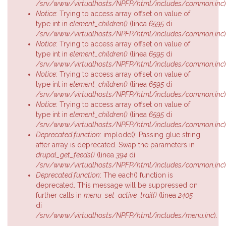
/srv/www/virtualhosts/NPFP/html/includes/common.inc
)
Notice
: Trying to access array offset on value of
type int in
element_children()
(linea
6595
di
/srv/www/virtualhosts/NPFP/html/includes/common.inc
)
Notice
: Trying to access array offset on value of
type int in
element_children()
(linea
6595
di
/srv/www/virtualhosts/NPFP/html/includes/common.inc
)
Notice
: Trying to access array offset on value of
type int in
element_children()
(linea
6595
di
/srv/www/virtualhosts/NPFP/html/includes/common.inc
)
Notice
: Trying to access array offset on value of
type int in
element_children()
(linea
6595
di
/srv/www/virtualhosts/NPFP/html/includes/common.inc
)
Deprecated function
: implode(): Passing glue string
after array is deprecated. Swap the parameters in
drupal_get_feeds()
(linea
394
di
/srv/www/virtualhosts/NPFP/html/includes/common.inc
)
Deprecated function
: The each() function is
deprecated. This message will be suppressed on
further calls in
menu_set_active_trail()
(linea
2405
di
/srv/www/virtualhosts/NPFP/html/includes/menu.inc
).