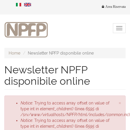
Salta
Area Riservata
al
contenuto
principale
Togg
navig
Home
Newsletter NPFP disponibile online
Newsletter NPFP
disponibile online
×
Messaggio
Notice
: Trying to access array offset on value of
di
type int in
element_children()
(linea
6595
di
errore
/srv/www/virtualhosts/NPFP/html/includes/common.inc
)
Notice
: Trying to access array offset on value of
type int in
element_children()
(linea
6595
di